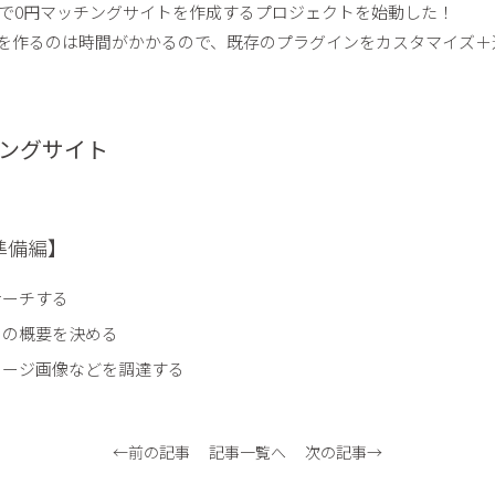
Pressで0円マッチングサイトを作成するプロジェクトを始動した！
ンを作るのは時間がかかるので、既存のプラグインをカスタマイズ＋
。
ングサイト
準備編】
サーチする
トの概要を決める
メージ画像などを調達する
←前の記事
記事一覧へ
次の記事→